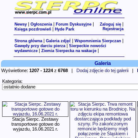
|
|
|
|
Newsy
Ogłoszenia
Forum Dyskusyjne
Zaloguj się
|
Rejestracja
Księga pozdrowień
Hyde Park
|
|
|
Strona główna
Galeria zdjęć
Wspomnienia Sierpczan
|
Gawędy przy darciu pierza
Sierpeckie nowości
|
|
wydawnicze
Ziemia Sierpecka na wakacje
Galeria
Wyświetlone:
1207 - 1224
z
6768
|
Dodaj zdjęcie do tej galerii
|
Kategoria:
Stacja Sierpc. Zestawy
transportowe gotowe do
wyjazdu, 16.06.2021 r.