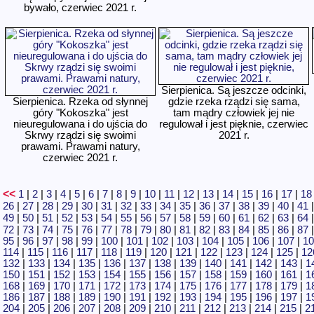
bywało, czerwiec 2021 r.
Sierpienica. Są jeszcze odcinki,
Sierpienica. Rzeka od słynnej
gdzie rzeka rządzi się sama,
góry "Kokoszka" jest
tam mądry człowiek jej nie
nieuregulowana i do ujścia do
regulował i jest pięknie, czerwiec
Skrwy rządzi się swoimi
2021 r.
prawami. Prawami natury,
czerwiec 2021 r.
<<
1
|
2
|
3
|
4
|
5
|
6
|
7
|
8
|
9
|
10
|
11
|
12
|
13
|
14
|
15
|
16
|
17
|
18
26
|
27
|
28
|
29
|
30
|
31
|
32
|
33
|
34
|
35
|
36
|
37
|
38
|
39
|
40
|
41
49
|
50
|
51
|
52
|
53
|
54
|
55
|
56
|
57
|
58
|
59
|
60
|
61
|
62
|
63
|
64
72
|
73
|
74
|
75
|
76
|
77
|
78
|
79
|
80
|
81
|
82
|
83
|
84
|
85
|
86
|
87
95
|
96
|
97
|
98
|
99
|
100
|
101
|
102
|
103
|
104
|
105
|
106
|
107
|
10
114
|
115
|
116
|
117
|
118
|
119
|
120
|
121
|
122
|
123
|
124
|
125
|
12
132
|
133
|
134
|
135
|
136
|
137
|
138
|
139
|
140
|
141
|
142
|
143
|
1
150
|
151
|
152
|
153
|
154
|
155
|
156
|
157
|
158
|
159
|
160
|
161
|
1
168
|
169
|
170
|
171
|
172
|
173
|
174
|
175
|
176
|
177
|
178
|
179
|
1
186
|
187
|
188
|
189
|
190
|
191
|
192
|
193
|
194
|
195
|
196
|
197
|
1
204
|
205
|
206
|
207
|
208
|
209
|
210
|
211
|
212
|
213
|
214
|
215
|
2