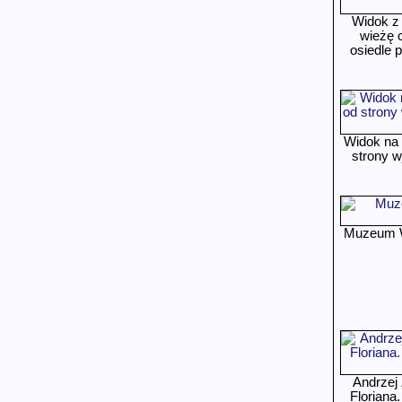
Widok z 
wieżę 
osiedle 
Widok na 
strony w
Muzeum W
Andrzej
Florian