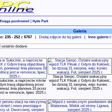
|
Księga pozdrowień
Hyde Park
Galeria
ne:
235 - 252
z
6767
|
Dodaj zdjęcie do tej galerii
|
Inne galerie i
:
Stacja Sierpc. Ostatni wakacyjny
ułocinie, a naprzeciw mknie
wjazd TLK Flisak z Gdyni do Katowic,
yni trasą objazdową przez
bo dzisiaj 31 sierpnia, więc koniec
ieważ linia planowa 33 przez
wakacji. Fot. sierpień 2025 r.
est w remoncie, lipiec 2025 r.