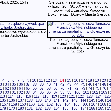
Płock 2025, 154 s.
Sierpczanki i sierpczanie w modnych
w latach 20. i 30. XX wieku nakryciach
głowy. Fot z zasobów Pracowni
Dokumentacji Dziejów Miasta Sierpca.
morządowe wywodzące się z
herbu Jastrzębiec.
Pomnik nagrobny księdza Tomasza
Franciszka Myślińskiego na
cmentarzu parafialnym w Goleszynie,
fot. 2018 r.
14
|
4
|
5
|
6
|
7
|
8
|
9
|
10
|
11
|
12
|
13
|
|
15
|
16
|
17
|
18
|
19
|
20
|
2
3
|
34
|
35
|
36
|
37
|
38
|
39
|
40
|
41
|
42
|
43
|
44
|
45
|
46
|
47
|
48
|
4
1
|
62
|
63
|
64
|
65
|
66
|
67
|
68
|
69
|
70
|
71
|
72
|
73
|
74
|
75
|
76
|
7
9
|
90
|
91
|
92
|
93
|
94
|
95
|
96
|
97
|
98
|
99
|
100
|
101
|
102
|
103
|
113
|
114
|
115
|
116
|
117
|
118
|
119
|
120
|
121
|
122
|
123
|
124
|
125
135
|
136
|
137
|
138
|
139
|
140
|
141
|
142
|
143
|
144
|
145
|
146
|
14
|
157
|
158
|
159
|
160
|
161
|
162
|
163
|
164
|
165
|
166
|
167
|
168
|
1
178
|
179
|
180
|
181
|
182
|
183
|
184
|
185
|
186
|
187
|
188
|
189
|
19