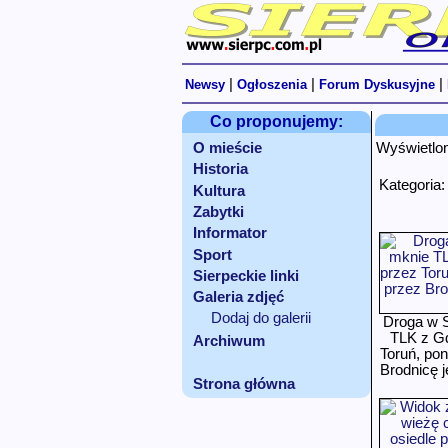
|
|
|
Newsy
Ogłoszenia
Forum Dyskusyjne
Co proponujemy:
O mieście
Wyświetlo
Historia
Kategoria
Kultura
Zabytki
Informator
Sport
Sierpeckie linki
Galeria zdjęć
Dodaj do galerii
Droga w S
TLK z Gd
Archiwum
Toruń, pon
Brodnicę j
Strona główna