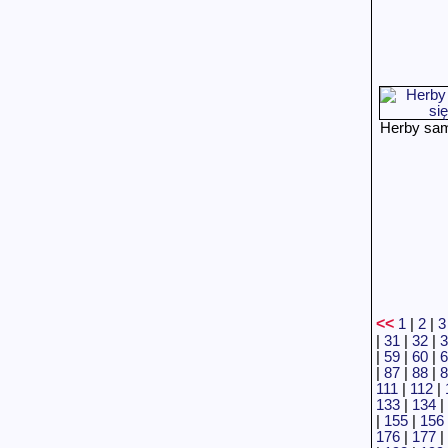
Herby sa
<<
1
|
2
|
3
|
31
|
32
|
3
|
59
|
60
|
6
|
87
|
88
|
8
111
|
112
|
133
|
134
|
|
155
|
156
176
|
177
|