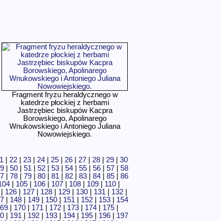
Fragment fryzu heraldycznego w
katedrze płockiej z herbami
Jastrzębiec biskupów Kacpra
Borowskiego, Apolinarego
Wnukowskiego i Antoniego Juliana
Nowowiejskiego.
1
|
22
|
23
|
24
|
25
|
26
|
27
|
28
|
29
|
30
9
|
50
|
51
|
52
|
53
|
54
|
55
|
56
|
57
|
58
7
|
78
|
79
|
80
|
81
|
82
|
83
|
84
|
85
|
86
104
|
105
|
106
|
107
|
108
|
109
|
110
|
|
126
|
127
|
128
|
129
|
130
|
131
|
132
|
7
|
148
|
149
|
150
|
151
|
152
|
153
|
154
69
|
170
|
171
|
172
|
173
|
174
|
175
|
0
|
191
|
192
|
193
|
194
|
195
|
196
|
197