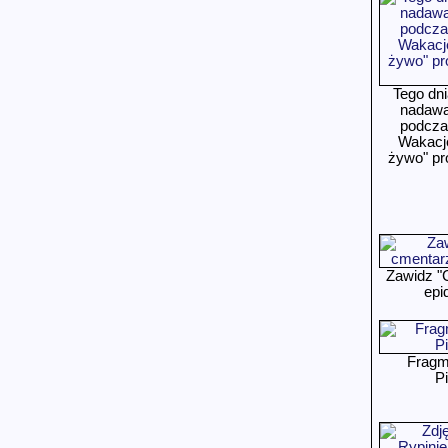
Tego dn
nadawa
podcza
Wakacje
żywo" pr
Zawidz "
epi
Fragm
P