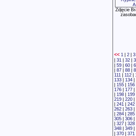
Zdjęcie B
zasoba
<<
1
|
2
|
3
|
31
|
32
|
3
|
59
|
60
|
6
|
87
|
88
|
8
111
|
112
|
133
|
134
|
|
155
|
156
176
|
177
|
|
198
|
199
219
|
220
|
|
241
|
242
262
|
263
|
|
284
|
285
305
|
306
|
|
327
|
328
348
|
349
|
|
370
|
371