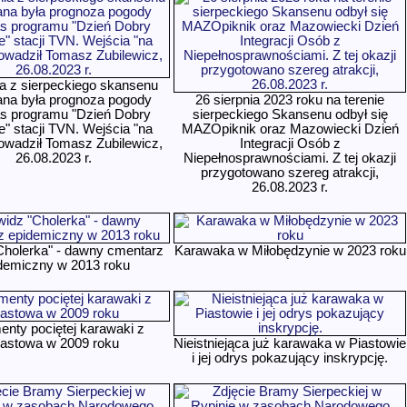
ia z sierpeckiego skansenu
na była prognoza pogody
26 sierpnia 2023 roku na terenie
s programu "Dzień Dobry
sierpeckiego Skansenu odbył się
" stacji TVN. Wejścia "na
MAZOpiknik oraz Mazowiecki Dzień
owadził Tomasz Zubilewicz,
Integracji Osób z
26.08.2023 r.
Niepełnosprawnościami. Z tej okazji
przygotowano szereg atrakcji,
26.08.2023 r.
Cholerka" - dawny cmentarz
Karawaka w Miłobędzynie w 2023 roku
demiczny w 2013 roku
enty pociętej karawaki z
iastowa w 2009 roku
Nieistniejąca już karawaka w Piastowie
i jej odrys pokazujący inskrypcję.