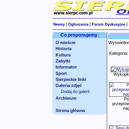
|
|
|
Newsy
Ogłoszenia
Forum Dyskusyjne
Co proponujemy:
O mieście
Wyświetlo
Historia
Kategoria
Kultura
Zabytki
Informator
Sport
Wykopki
Sierpeckie linki
Galeria zdjęć
Dodaj do galerii
Archiwum
Po
przepro
nag
Strona główna