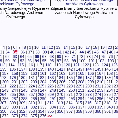
ramy Sierpeckiej w Rypinie w
Zdjęcie Bramy Sierpeckiej w Rypinie w
ch Narodowego Archiwum
zasobach Narodowego Archiwum
Cyfrowego
Cyfrowego
|
4
|
5
|
6
|
7
|
8
|
9
|
10
|
11
|
12
|
13
|
14
|
15
|
16
|
17
|
18
|
19
|
20
|
2
35
3
|
34
|
|
36
|
37
|
38
|
39
|
40
|
41
|
42
|
43
|
44
|
45
|
46
|
47
|
48
|
1
|
62
|
63
|
64
|
65
|
66
|
67
|
68
|
69
|
70
|
71
|
72
|
73
|
74
|
75
|
76
|
7
9
|
90
|
91
|
92
|
93
|
94
|
95
|
96
|
97
|
98
|
99
|
100
|
101
|
102
|
103
|
113
|
114
|
115
|
116
|
117
|
118
|
119
|
120
|
121
|
122
|
123
|
124
|
125
135
|
136
|
137
|
138
|
139
|
140
|
141
|
142
|
143
|
144
|
145
|
146
|
14
|
157
|
158
|
159
|
160
|
161
|
162
|
163
|
164
|
165
|
166
|
167
|
168
|
1
178
|
179
|
180
|
181
|
182
|
183
|
184
|
185
|
186
|
187
|
188
|
189
|
19
|
200
|
201
|
202
|
203
|
204
|
205
|
206
|
207
|
208
|
209
|
210
|
211
|
2
221
|
222
|
223
|
224
|
225
|
226
|
227
|
228
|
229
|
230
|
231
|
232
|
23
|
243
|
244
|
245
|
246
|
247
|
248
|
249
|
250
|
251
|
252
|
253
|
254
|
2
264
|
265
|
266
|
267
|
268
|
269
|
270
|
271
|
272
|
273
|
274
|
275
|
27
|
286
|
287
|
288
|
289
|
290
|
291
|
292
|
293
|
294
|
295
|
296
|
297
|
2
307
|
308
|
309
|
310
|
311
|
312
|
313
|
314
|
315
|
316
|
317
|
318
|
31
|
329
|
330
|
331
|
332
|
333
|
334
|
335
|
336
|
337
|
338
|
339
|
340
|
3
350
|
351
|
352
|
353
|
354
|
355
|
356
|
357
|
358
|
359
|
360
|
361
|
36
>>
|
372
|
373
|
374
|
375
|
376