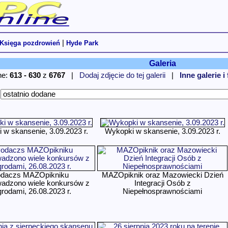
|
Księga pozdrowień
Hyde Park
Galeria
ne:
613 - 630
z
6767
|
Dodaj zdjęcie do tej galerii
|
Inne galerie i
:
 w skansenie, 3.09.2023 r.
Wykopki w skansenie, 3.09.2023 r.
daczs MAZOpikniku
MAZOpiknik oraz Mazowiecki Dzień
wadzono wiele konkursów z
Integracji Osób z
rodami, 26.08.2023 r.
Niepełnosprawnościami