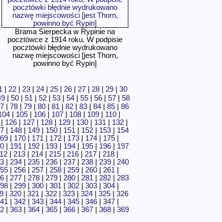
Brama Sierpecka w Rypinie na
pocztówce z 1914 roku. W podpisie
pocztówki błędnie wydrukowano
nazwę miejscowości [jest Thorn,
powinno być Rypin]
1
|
22
|
23
|
24
|
25
|
26
|
27
|
28
|
29
|
30
49
|
50
|
51
|
52
|
53
|
54
|
55
|
56
|
57
|
58
7
|
78
|
79
|
80
|
81
|
82
|
83
|
84
|
85
|
86
104
|
105
|
106
|
107
|
108
|
109
|
110
|
|
126
|
127
|
128
|
129
|
130
|
131
|
132
|
7
|
148
|
149
|
150
|
151
|
152
|
153
|
154
69
|
170
|
171
|
172
|
173
|
174
|
175
|
0
|
191
|
192
|
193
|
194
|
195
|
196
|
197
12
|
213
|
214
|
215
|
216
|
217
|
218
|
3
|
234
|
235
|
236
|
237
|
238
|
239
|
240
55
|
256
|
257
|
258
|
259
|
260
|
261
|
6
|
277
|
278
|
279
|
280
|
281
|
282
|
283
98
|
299
|
300
|
301
|
302
|
303
|
304
|
9
|
320
|
321
|
322
|
323
|
324
|
325
|
326
41
|
342
|
343
|
344
|
345
|
346
|
347
|
2
|
363
|
364
|
365
|
366
|
367
|
368
|
369