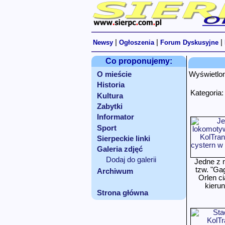
|
|
|
Newsy
Ogłoszenia
Forum Dyskusyjne
Co proponujemy:
O mieście
Wyświetlo
Historia
Kategoria
Kultura
Zabytki
Informator
Sport
Sierpeckie linki
Galeria zdjęć
Dodaj do galerii
Jedne z 
tzw. "Gag
Archiwum
Orlen ci
kierun
Strona główna