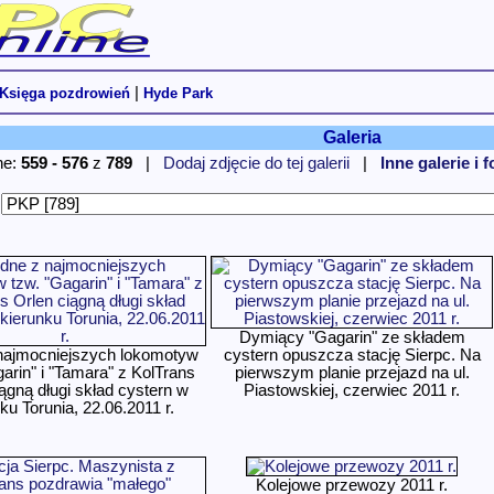
|
Księga pozdrowień
Hyde Park
Galeria
ne:
559 - 576
z
789
|
Dodaj zdjęcie do tej galerii
|
Inne galerie i 
:
Dymiący "Gagarin" ze składem
najmocniejszych lokomotyw
cystern opuszcza stację Sierpc. Na
arin" i "Tamara" z KolTrans
pierwszym planie przejazd na ul.
ągną długi skład cystern w
Piastowskiej, czerwiec 2011 r.
ku Torunia, 22.06.2011 r.
Kolejowe przewozy 2011 r.