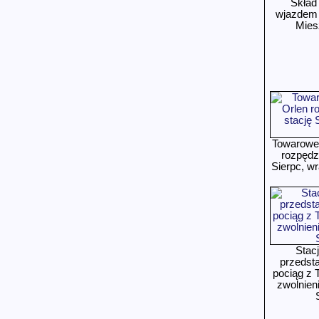
Skład
wjazdem 
Mies
Towarowe 
rozpędz
Sierpc, wr
Stacj
przedst
pociąg z 
zwolnieni