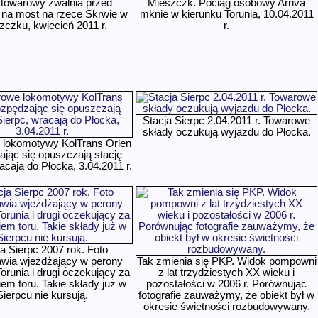
 towarowy zwalnia przed
Mieszczk. Pociąg osobowy Arriva
na most na rzece Skrwie w
mknie w kierunku Torunia, 10.04.2011
zczku, kwiecień 2011 r.
r.
Stacja Sierpc 2.04.2011 r. Towarowe
składy oczukują wyjazdu do Płocka.
lokomotywy KolTrans Orlen
ając się opuszczają stację
acają do Płocka, 3.04.2011 r.
a Sierpc 2007 rok. Foto
awia wjeżdżający w perony
Tak zmienia się PKP. Widok pompowni
Torunia i drugi oczekujący za
z lat trzydziestych XX wieku i
em toru. Takie składy już w
pozostałości w 2006 r. Porównując
Sierpcu nie kursują.
fotografie zauważymy, że obiekt był w
okresie świetności rozbudowywany.