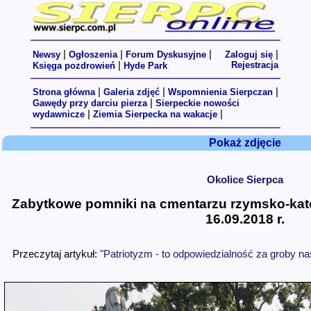
|
|
|
|
Newsy
Ogłoszenia
Forum Dyskusyjne
Zaloguj się
|
Rejestracja
Księga pozdrowień
Hyde Park
|
|
|
Strona główna
Galeria zdjęć
Wspomnienia Sierpczan
|
Gawędy przy darciu pierza
Sierpeckie nowości
|
|
wydawnicze
Ziemia Sierpecka na wakacje
Pokaż zdjęcie
Okolice Sierpca
Zabytkowe pomniki na cmentarzu rzymsko-kat
16.09.2018 r.
Przeczytaj artykuł:
"Patriotyzm - to odpowiedzialność za groby n