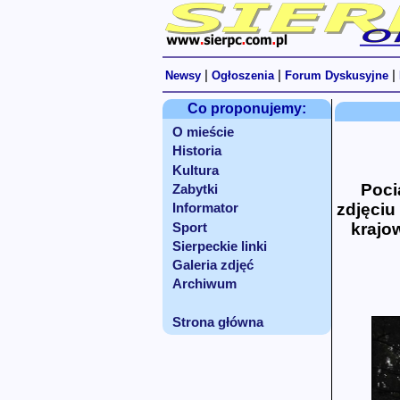
|
|
|
Newsy
Ogłoszenia
Forum Dyskusyjne
Co proponujemy:
O mieście
Historia
Kultura
Poci
Zabytki
zdjęciu
Informator
krajo
Sport
Sierpeckie linki
Galeria zdjęć
Archiwum
Strona główna