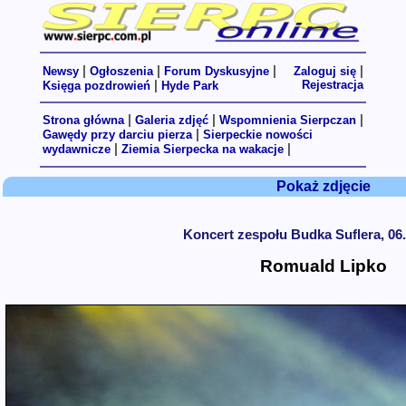
|
|
|
|
Newsy
Ogłoszenia
Forum Dyskusyjne
Zaloguj się
|
Rejestracja
Księga pozdrowień
Hyde Park
|
|
|
Strona główna
Galeria zdjęć
Wspomnienia Sierpczan
|
Gawędy przy darciu pierza
Sierpeckie nowości
|
|
wydawnicze
Ziemia Sierpecka na wakacje
Pokaż zdjęcie
Koncert zespołu Budka Suflera, 06.
Romuald Lipko