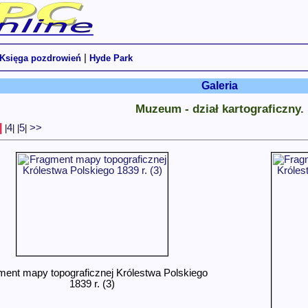
|
Księga pozdrowień
Hyde Park
Galeria
Muzeum - dział kartograficzny.
|
4
5
>>
|
|
|
|
ment mapy topograficznej Królestwa Polskiego
1839 r. (3)