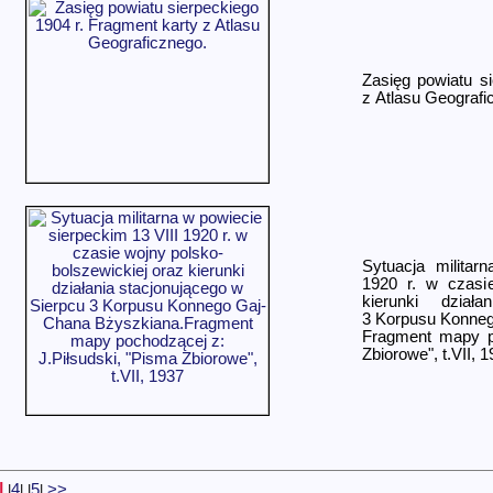
Zasięg powiatu s
z Atlasu Geografic
Sytuacja militar
1920 r. w czasie
kierunki dział
3 Korpusu Konneg
Fragment mapy po
Zbiorowe", t.VII, 
|
4
5
>>
|
|
|
|