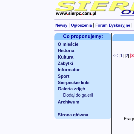
|
|
|
Newsy
Ogłoszenia
Forum Dyskusyjne
Co proponujemy:
O mieście
Historia
|
<<
1
2
3
|
|
|
|
Kultura
Zabytki
Informator
Sport
Sierpeckie linki
Galeria zdjęć
Dodaj do galerii
Archiwum
Strona główna
Frag