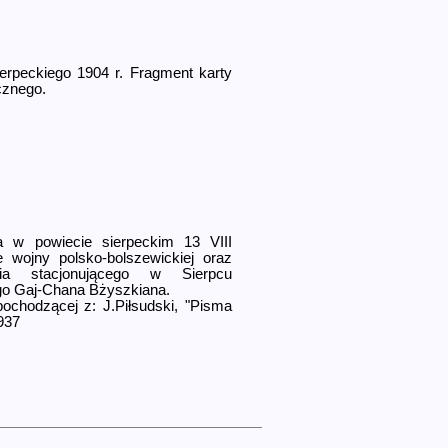
ierpeckiego 1904 r. Fragment karty
zne­go.
na w powiecie sierpeckim 13 VIII
 wojny polsko-bolsze­wickiej oraz
ania stacjonującego w Sierpcu
o Gaj-Chana Bżyszkiana.
chodzącej z: J.Piłsudski, "Pisma
1937