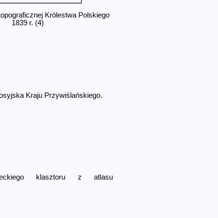
opograficznej Królestwa Polskiego
1839 r. (4)
yjska Kraju Przywiślańskie­go.
eckiego klasztoru z atlasu