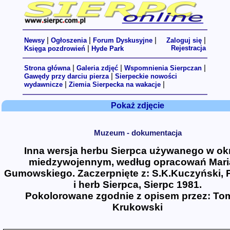
|
|
|
|
Newsy
Ogłoszenia
Forum Dyskusyjne
Zaloguj się
|
Rejestracja
Księga pozdrowień
Hyde Park
|
|
|
Strona główna
Galeria zdjęć
Wspomnienia Sierpczan
|
Gawędy przy darciu pierza
Sierpeckie nowości
|
|
wydawnicze
Ziemia Sierpecka na wakacje
Pokaż zdjęcie
Muzeum - dokumentacja
Inna wersja herbu Sierpca używanego w ok
miedzywoje­nnym, według opracowań Mar
Gumowskiego. Zaczerpnięte z: S.K.Kuczyński, 
i herb Sierpca, Sierpc 1981.
Pokolorowane zgodnie z opisem przez: To
Krukowski