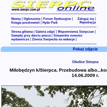
|
|
|
|
Newsy
Ogłoszenia
Forum Dyskusyjne
Zaloguj się
|
Rejestracja
Księga pozdrowień
Hyde Park
|
|
|
Strona główna
Galeria zdjęć
Wspomnienia Sierpczan
|
Gawędy przy darciu pierza
Sierpeckie nowości
|
|
wydawnicze
Ziemia Sierpecka na wakacje
Pokaż zdjęcie
Okolice Sierpca
Miłobędzyn k/Sierpca. Przebudowa albo...kon
14.06.2009 r.