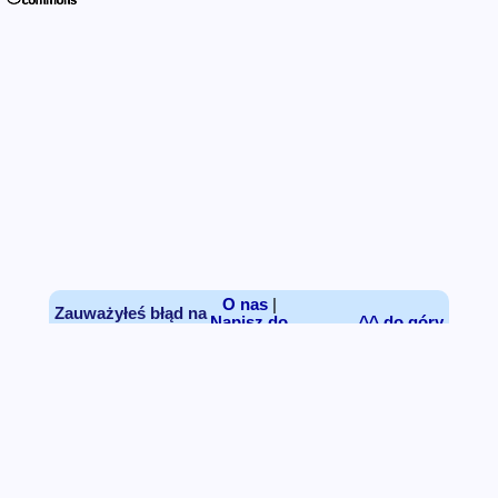
O nas
|
Zauważyłeś błąd na
Napisz do
^^ do góry
stronie?
nas
Wszelkie materiały, artykuły, pliki, rysunki, zdjęcia (za
wyjątkiem udostępnianych na zasadach licencji
Creative Commons
)
dostępne na stronach
Sierpc online
nie mogą być
publikowane i redystrybuowane bez zgody Autora.