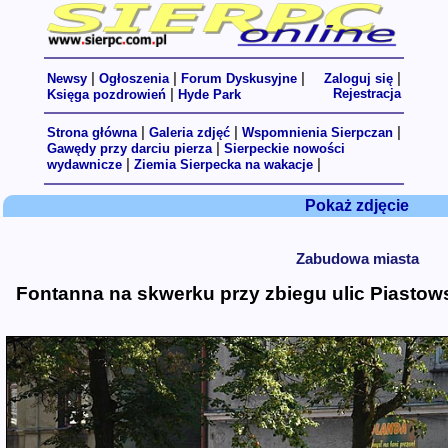
|
|
|
|
Newsy
Ogłoszenia
Forum Dyskusyjne
Zaloguj się
|
Rejestracja
Księga pozdrowień
Hyde Park
|
|
|
Strona główna
Galeria zdjęć
Wspomnienia Sierpczan
|
Gawędy przy darciu pierza
Sierpeckie nowości
|
|
wydawnicze
Ziemia Sierpecka na wakacje
Pokaż zdjęcie
Zabudowa miasta
Fontanna na skwerku przy zbiegu ulic Piastowsk