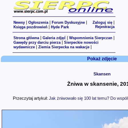
|
|
|
|
Newsy
Ogłoszenia
Forum Dyskusyjne
Zaloguj się
|
Rejestracja
Księga pozdrowień
Hyde Park
|
|
|
Strona główna
Galeria zdjęć
Wspomnienia Sierpczan
|
Gawędy przy darciu pierza
Sierpeckie nowości
|
|
wydawnicze
Ziemia Sierpecka na wakacje
Pokaż zdjęcie
Skansen
Żniwa w skansenie, 201
Przeczytaj artykuł:
Jak żniwowało się 100 lat temu? Do wspól