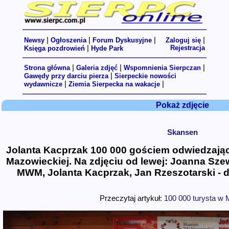
|
|
|
|
Newsy
Ogłoszenia
Forum Dyskusyjne
Zaloguj się
|
Rejestracja
Księga pozdrowień
Hyde Park
|
|
|
Strona główna
Galeria zdjęć
Wspomnienia Sierpczan
|
Gawędy przy darciu pierza
Sierpeckie nowości
|
|
wydawnicze
Ziemia Sierpecka na wakacje
Pokaż zdjęcie
Skansen
Jolanta Kacprzak 100 000 gościem odwiedzaj
Mazowieckiej. Na zdjęciu od lewej: Joanna Sz
MWM, Jolanta Kacprzak, Jan Rzeszotarski - d
Przeczytaj artykuł:
100 000 turysta w