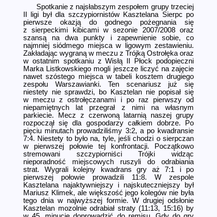
Spotkanie z najsłabszym zespołem grupy trzeciej
II ligi był dla szczypiornistów Kasztelana Sierpc po
pierwsze okazją do godnego pożegnania się
z sierpeckimi kibicami w sezonie 2007/2008 oraz
szansą na dwa punkty i zapewnienie sobie, co
najmniej siódmego miejsca w ligowym zestawieniu.
Zakładając wygraną w meczu z Trójką Ostrołęka oraz
w ostatnim spotkaniu z Wisłą II Płock podopieczni
Marka Listkowskiego mogli jeszcze liczyć na zajęcie
nawet szóstego miejsca w tabeli kosztem drugiego
zespołu Warszawianki. Ten scenariusz już się
niestety nie sprawdzi, bo Kasztelan nie popisał się
w meczu z ostrołęczanami i po raz pierwszy od
niepamiętnych lat przegrał z nimi na własnym
parkiecie. Mecz z czerwoną latarnią naszej grupy
rozpoczął się dla gospodarzy całkiem dobrze. Po
pięciu minutach prowadziliśmy 3:2, a po kwadransie
7:4. Niestety to było na, tyle, jeśli chodzi o sierpczan
w pierwszej połowie tej konfrontacji. Początkowo
stremowani szczypiorniści Trójki widząc
nieporadność miejscowych ruszyli do odrabiania
strat. Wygrali kolejny kwadrans gry aż 7:1 i po
pierwszej połowie prowadzili 11:8. W zespole
Kasztelana najaktywnie­jszy i najskute­czniejszy był
Mariusz Klimek, ale większość jego kolegów nie była
tego dnia w najwyższej formie. W drugiej odsłonie
Kasztelan mozolnie odrabiał straty (11:13, 15:16) by
w 45. minucie doprowadzić do remisu. Gdy do gry