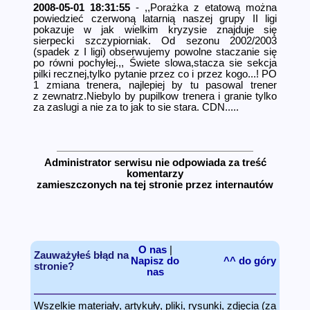
2008-05-01 18:31:55
- ,,Porażka z etatową można
powiedzieć czerwoną latarnią naszej grupy II ligi
pokazuje w jak wielkim kryzysie znajduje się
sierpecki szczypiorniak. Od sezonu 2002/2003
(spadek z I ligi) obserwujemy powolne staczanie się
po równi pochyłej.,, Świete slowa,stacza sie sekcja
pilki recznej,tylko pytanie przez co i przez kogo...! PO
1 zmiana trene­ra, najlepiej by tu pasowal trener
z zewnatrz.Nie­bylo by pupilkow trenera i granie tylko
za zaslugi a nie za to jak to sie stara. CDN.....
Administrator serwisu nie odpowiada za treść
komentarzy
zamieszczonych na tej stronie przez internautów
O nas
|
Zauważyłeś błąd na
Napisz do
^^ do góry
stronie?
nas
Wszelkie materiały, artykuły, pliki, rysunki, zdjęcia (za