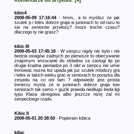
kibic4
2008-05-09 17:16:44
- hmm.. a to myślisz ze jak
szulek p i teles dobrze graja w juniorach to od razu to
sie na seniorów przełoży? moze troche czasu?
dlaczego ty nie grasz?
kibic III
2008-05-03 17:45:16
- W sierpcu nigdy nie bylo i nie
bedzia osiagów zadnych po pierwsze to obiecywanie
znajomym wrzucanie do skladow za zaslugi itp po
drugie kradna pieniadze po 3 nikt w sierpcu nie umie
trenowac nozna tez upada jak juz szulek mlodszy gra
i teles w takich wieku grac w seniorach to porazka dla
zespolu na co oni tam ? odpowiedz jest prosta
trenerzy mysla ze w juniorach dobrze graja tow
seniorach tak samo = guzik prawda niedlugo beda ligi
typu Klasa okregowa albo jeszcze nizej zal mi
sierpeckiego rzadu
Kibic II
2008-05-01 20:38:50
- Popieram kibica
kibic