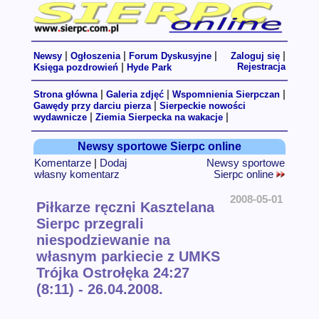
|
|
|
|
Newsy
Ogłoszenia
Forum Dyskusyjne
Zaloguj się
|
Rejestracja
Księga pozdrowień
Hyde Park
|
|
|
Strona główna
Galeria zdjęć
Wspomnienia Sierpczan
|
Gawędy przy darciu pierza
Sierpeckie nowości
|
|
wydawnicze
Ziemia Sierpecka na wakacje
Newsy sportowe Sierpc online
Komentarze
|
Dodaj
Newsy sportowe
własny komentarz
Sierpc online
2008-05-01
Piłkarze ręczni Kasztelana
Sierpc przegrali
niespodziewanie na
własnym parkiecie z UMKS
Trójka Ostrołęka 24:27
(8:11) - 26.04.2008.