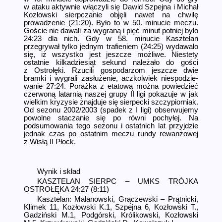
w ataku aktywnie włączyli się Dawid Szpejna i Michał
Kozłowski sierpczanie objęli nawet na chwilę
prowadzenie (21:20). Było to w 50. minucie meczu.
Goście nie dawali za wygraną i pięć minut potniej było
24:23 dla nich. Gdy w 58. minucie Kasztelan
przegrywał tylko jednym trafieniem (24:25) wydawało
się, iż wszystko jest jeszcze możliwe. Niestety
ostatnie kilkadziesiąt sekund należało do gości
z Ostrołęki. Rzucili gospodarzom jeszcze dwie
bramki i wygrali zasłużenie, aczkolwiek niespodzie­
wanie 27:24. Porażka z etatową można powiedzieć
czerwoną latarnią naszej grupy II ligi pokazuje w jak
wielkim kryzysie znajduje się sierpecki szczypiorniak.
Od sezonu 2002/2003 (spadek z I ligi) obserwujemy
powolne staczanie się po równi pochyłej. Na
podsumowania tego sezonu i ostatnich lat przyjdzie
jednak czas po ostatnim meczu rundy rewanżowej
z Wisłą II Płock.
Wynik i skład
KASZTELAN SIERPC – UMKS TRÓJKA
OSTROŁĘKA 24:27 (8:11)
Kasztelan: Malanowski, Grączewski – Prątnicki,
Klimek 11, Kozłowski K.1, Szpejna 6, Kozłowski T.,
Gadziński M.1, Podgórski, Królikowski, Kozłowski