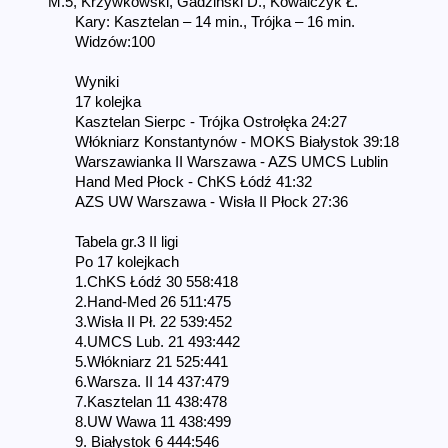
M.5, Krzywkowski, Gadziński D., Kowalczyk Ł.
Kary: Kasztelan – 14 min., Trójka – 16 min.
Widzów:100
Wyniki
17 kolejka
Kasztelan Sierpc - Trójka Ostrołęka 24:27
Włókniarz Konstantynów - MOKS Białystok 39:18
Warszawianka II Warszawa - AZS UMCS Lublin
Hand Med Płock - ChKS Łódź 41:32
AZS UW Warszawa - Wisła II Płock 27:36
Tabela gr.3 II ligi
Po 17 kolejkach
1.ChKS Łódź 30 558:418
2.Hand-Med 26 511:475
3.Wisła II Pł. 22 539:452
4.UMCS Lub. 21 493:442
5.Włókniarz 21 525:441
6.Warsza. II 14 437:479
7.Kasztelan 11 438:478
8.UW Wawa 11 438:499
9. Białystok 6 444:546