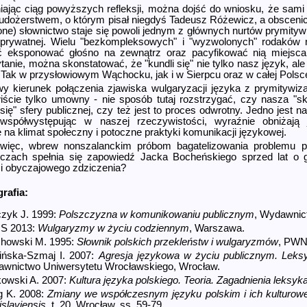
iając ciąg powyższych refleksji, można dojść do wniosku, że sam
udożerstwem, o którym pisał niegdyś Tadeusz Różewicz, a obscenic
ne) słownictwo staje się powoli jednym z głównych nurtów prymitywiz
 prywatnej. Wielu "bezkomple­ksowych" i "wyzwolonych" rodaków
ć eksponować głośno na zewnątrz oraz pacyfikować nią miejsca 
ytanie, można skonstatować, że "kundli się" nie tylko nasz język, ale
. Tak w przysłowiowym Wąchocku, jak i w Sierpcu oraz w całej Polsc
wy kierunek połączenia zjawiska wulgaryzacji języka z prymitywiz
iście tylko umowny - nie sposób tutaj rozstrzygać, czy nasza "
 się" sfery publicznej, czy też jest to proces odwrotny. Jedno jest
 współwystępując w naszej rzeczywistości, wyraźnie obniżają 
 na klimat społeczny i potoczne praktyki komunikacji językowej.
ięc, wbrew nonszalanckim próbom bagate­lizowania problemu prz
czach spełnia się zapowiedź Jacka Bocheńskiego sprzed lat o 
i obyczajowego zdziczenia?
grafia:
czyk J. 1999:
Polszczyzna w komunikowaniu publicznym
, Wydawnic
S 2013:
Wulgaryzmy w życiu codziennym
, Warszawa.
howski M. 1995:
Słownik polskich przekleństw i wulgaryzmów
, PWN
ńska-Szmaj I. 2007:
Agresja językowa w życiu publicznym. Leks
wnictwo Uniwersytetu Wrocławskiego, Wrocław.
owski A. 2007:
Kultura języka polskiego. Teoria. Zagadnienia leksyk
 K. 2008:
Zmiany we współczesnym języku polskim i ich kulturowe 
islaviensis
, t. 20, Wrocław, ss. 59-79.