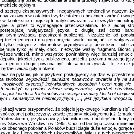
e odbijają się przecież dokładnie te same procesy i zjawiska, o któr
ntekście ogólnym.
d szeregu ekspansywnych i negatywnych tendencji w naszym ży
-obyczajowym w ostatnim trzydzie­stoleciu chciałbym zwrócić uwagę
e w kontekście niniejszej tematyki uważam za niezwykle niepokoj
cyjne, a przez to wymagające przeciwdziałania. To z jednej str
postępującej wulgaryzacji języka, z drugiej zaś coraz bardz
a prymitywizacja przestrzeni publicznej. Niezależnie od podobn
ej treści jednego i drugiego pojęcia, warto pamiętać, że wulgaryza
t tylko jednym z elementów prymitywizacji przestrzeni publiczn
bejmuje tylko jej mały, choć niezwykle ważny fragment. Biorąc 
yższe wnioski, mimo wszystko, powinniśmy więc bardziej smucić 
iepskiej jakości życia publicznego, aniżeli z poziomu naszego języ
a o jedno i drugie powinna być tak samo oczywista. To, że nie je
zędzie i widać gołym okiem.
edź na pytanie, jakim językiem posługujemy się dziś w przestrzeni p
a swoboda wypowiedzi, pluralizm nadawców, otwarcie się na św
, możliwość ekspresji indywidualnych upodobań i ocen mają nie 
ch nadużyć w postaci zalewu wulgaryzmów, wyrażeń obraźliwy
" na polskich forach internetowych osiąga rozmiary klęski ekologiczn
nym i semantycznie nieprecyzyjnym […] jest językiem wrogości, 
ej okazji warto przypomnieć, że pojęcie językowego "kundlenia się",
spółczesnej polszczyzny, zawdzięczamy nieżyjącemu już (zmarłemu
Wróblewskiemu, językoznawcy, dziennikarzowi i publicyście, który 
ury Słowa we Wrocławiu w 1995r. Choć od tamtego czasu minie niedł
zyka obecnego pokolenia Polaków budzi ciągle duże emocje, gorące 
zyka, jak i jego zwykłych użytkowników. Wielu z tych pierwszych