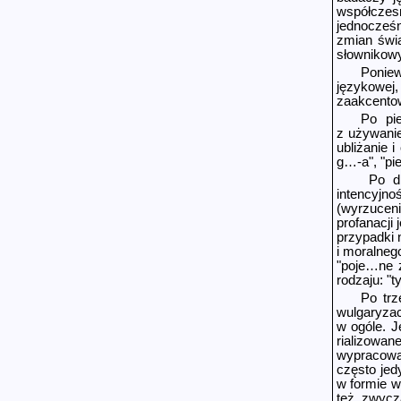
współczesn
jednocześn
zmian świ
słownikow
Poniew
językowej
zaakcentow
Po pi
z używanie
ubliżanie 
g…-a", "pie
Po dr
intencyjn
(wyrzuceni
profanacji
przypadki 
i moralneg
"poje…ne 
rodzaju: "t
Po trz
wulgaryza
w ogóle. J
rializowa
wypracowa
często jed
w formie w
też zwycz