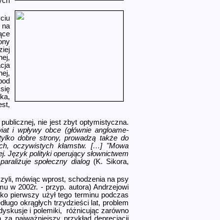
ych
ciu
 na
ące
ony
iej
ej,
cja
ej,
pod
się
ka,
st,
ublicznej, nie jest zbyt optymistyczna.
iat i wpływy obce (głównie angloame­
tylko dobre strony, prowadzą także do
ch, oczywistych kłamstw. […] "Mowa
ej. Język polityki operujący słownictwem
paraliżuje społeczny dialog
(K. Sikora,
 czyli, mówiąc wprost, schodzenia na psy
 w 2002r. - przyp. autora) Andrzejowi
jako pierwszy użył tego terminu podczas
ugo okrągłych trzydzieści lat, problem
dyskusje i polemiki, różnicując zarówno
 za najważniejszy przykład deprecjacji