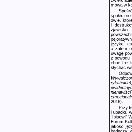
zwierciadl
mowa w ko
Spośró
społe­czno
dwie, któr
i destruk
zjawisko 
powszechn
pejoratywn
języka jes
a zatem o
uwagę pow
z powodu k
choć trosk
słychać ws
Odpowi
Wywalczon
rykańskie)
ewidentny
nienawiści
emocjonal
2016).
Przy t
i upadku w
"Ibisowi" 
Forum Kult
jakości ję
badaczy ję