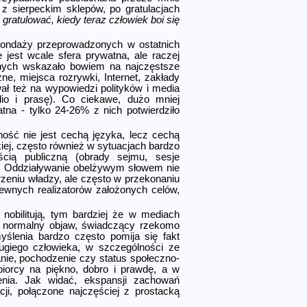
 sierpeckim sklepów, po gratulacjach
 gratulować, kiedy teraz człowiek boi się
sondaży przeprowadzonych w ostatnich
jest wcale sfera prywatna, ale raczej
anych wskazało bowiem na najczęstsze
zne, miejsca rozrywki, Internet, zakłady
ał też na wypowiedzi polityków i media
io i prasę). Co ciekawe, dużo mniej
na - tylko 24-26% z nich potwierdziło
ość nie jest cechą języka, lecz cechą
iej, często również w sytuacjach bardzo
ścią publiczną (obrady sejmu, sesje
.). Oddziaływanie obelżywym słowem nie
zeniu władzy, ale często w przekonaniu
ewnych realizatorów założonych celów,
obilitują, tym bardziej że w mediach
 i normalny objaw, świadczący rzekomo
yślenia bardzo często pomija się fakt
rugiego człowieka, w szczególności ze
nie, pochodzenie czy status społe­czno-
iorcy na piękno, dobro i prawdę, a w
nia. Jak widać, ekspansji zachowań
ji, połączone najczęściej z prostacką