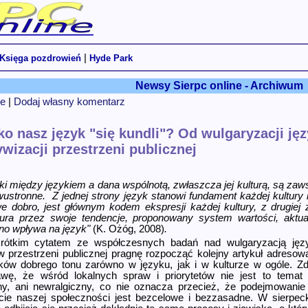
|
Księga pozdrowień
Hyde Park
Newsy Sierpc online - Archiwum
e
|
Dodaj własny komentarz
ko nasz język "się kundli"? Od wulgaryzacji ję
wizacji przestrzeni publicznej
ki między językiem a dana wspólnotą, zwłaszcza jej kulturą, są zaw
ustronne. Z jednej strony język stanowi fundament każdej kultury i 
 dobro, jest głównym kodem ekspresji każdej kultury, z drugiej 
tura przez swoje tendencje, proponowany system wartości, aktua
o wpływa na język"
(K. Ożóg, 2008)
.
rótkim cytatem ze współczesnych badań nad wulgaryzacją jęz
w przestrzeni publicznej pragnę rozpocząć kolejny
artykuł
adresow
ków dobrego tonu zarówno w języku, jak i w kulturze w ogóle. Zd
awę, że wśród lokalnych spraw i priorytetów nie jest to temat 
y, ani newralgiczny, co nie oznacza przecież, że podejmowanie
cie naszej społeczności jest bezcelowe i bezzasadne. W sierpec