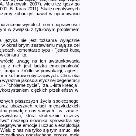
A. Markowski, 2007), wielu też łączy go
001, B. Taras 2011). Skalę negatywnych
możemy zobaczyć nawet w opracowaniu
 odrzucenie wysokich norm poprawności
łbym w związku z tytułowym problemem
a języka nie jest tożsama wyłącznie
e w określonym zestawieniu mają za cel
ejscach komentarze typu - "jesteś kupą
wieśniara" itp.
zwrócić uwagę na ich uwarunkowania
szą z nich jest ludzka emocjonalność
, mająca źródło w prowokacji, agresji,
 norm kulturowo-obyczajowych. Choć oba
ę wyraźnie jakością etycznej degeneracji
- "cholerne życie", "za…-ista kreacja",
wykorzystaniem ciężkich przekleństw w
różnych płaszczyzn życia społecznego,
raz uboższych relacji międzyludzkich
smutną prawdę o nas samych - w zmate­
zywistości, która skutecznie niszczy
ctwo" naszego słownika sprowadza się
 negatywne emocje i uczucia eksplodują
Wielu z nas nie tylko się tym smuci, ale
 przypadkowo podsłuchana przeze mnie