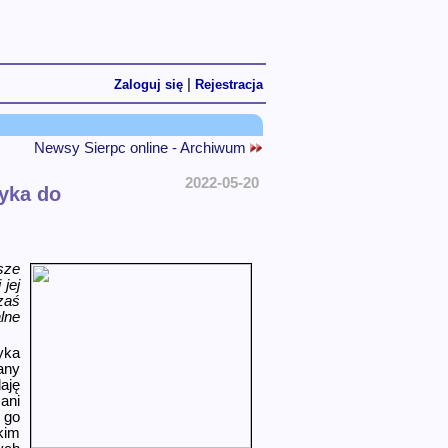
|
Zaloguj się
Rejestracja
Newsy Sierpc online - Archiwum
2022-05-20
zyka do
sze
jej
zaś
lne
yka
any
aję
ani
 go
kim