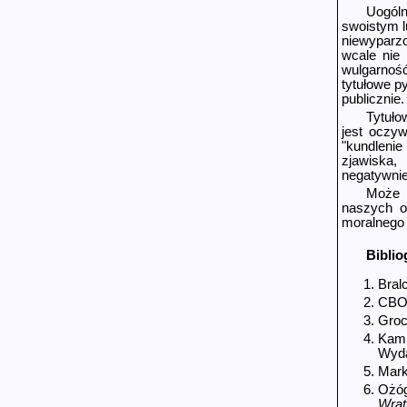
Uogóln
swoistym l
niewyparzo
wcale nie
wulgarnoś
tytułowe p
publicznie
Tytuło
jest oczyw
"kundlenie
zjawiska,
negatywnie
Może w
naszych o
moralnego 
Biblio
Bral
CBO
Groc
Kami
Wyda
Mark
Ożóg
Wrat