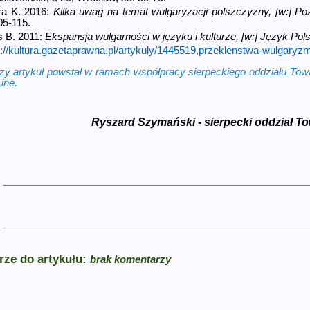
ra K. 2016:
Kilka uwag na temat wulgaryzacji polszczyzny, [w:] P
05-115.
s B. 2011:
Ekspansja wulgarności w języku i kulturze, [w:] Język Pols
s://kultura.gazetaprawna.pl/artykuly/1445519,przeklenstwa-wulgaryz
szy artykuł powstał w ramach współpracy sierpeckiego oddziału To
ine.
Ryszard Szymański - sierpecki oddział 
ze do artykułu:
brak komentarzy