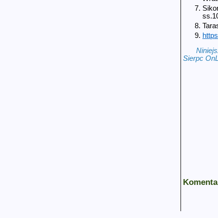
Siko
ss.1
Tara
http
Niniej
Sierpc OnL
Komentar