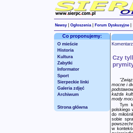
|
|
|
Newsy
Ogłoszenia
Forum Dyskusyjne
Co proponujemy:
O mieście
Komentarz
Historia
Kultura
Czy tyl
Zabytki
prymity
Informator
Sport
"Związ
Sierpeckie linki
mocne i dw
Galeria zdjęć
podstawowe
każda kul
Archiwum
mody mocn
Tym k
Strona główna
polskiego 
do miłośni
sobie spr
powszechn
w kontekś