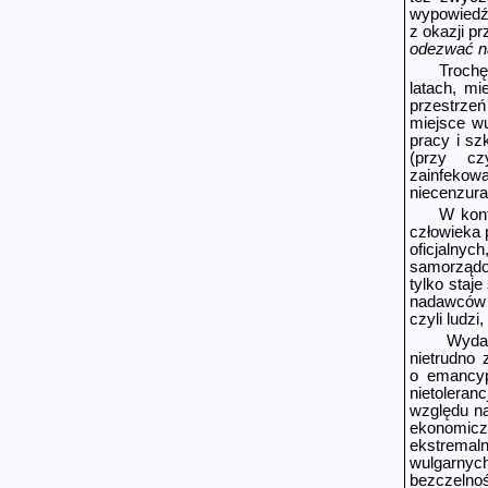
wypowiedź
z okazji pr
odezwać na
Trochę
latach, mi
przestrze
miejsce wu
pracy i sz
(przy czy
zainfekowa
niecenzura
W kont
człowieka 
oficjalny
samorządow
tylko staj
nadawców 
czyli ludz
Wydawa
nietrudno 
o emancyp
nietoleran
względu na
ekonomicz
ekstremal
wulgarnyc
bezczelnoś