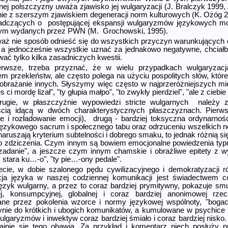
ej polszczyzny uważa zjawisko jej wulgaryzacji (J. Bralczyk 1999, 
ie z szerszym zjawiskiem degeneracji norm kulturowych (K. Ożóg 2
adczących o postępującej ekspansji wulgaryzmów językowych 
ym wydanych przez PWN (M. Grochowski, 1995).
aż nie sposób odnieść się do wszystkich przyczyn warunkujących
, a jednocześnie wszystkie uznać za jednakowo negatywne, chcia
ać tylko kilka zasadniczych kwestii.
erwsze, trzeba przyznać, że w wielu przypadkach wulgaryzacj
m przekleństw, ale często polega na użyciu pospolitych słów, któr
i obrażanie innych. Słyszymy więc często w najprzeróżniejszych mi
s ci mordę lizał", "ty głupia małpo", "to zwykły pierdziel", "ale z ciebie 
ugie, w płaszczyźnie wypowiedzi stricte wulgarnych należy 
ością idącą w dwóch charakte­rystycznych płaszczyznach. Pierw
e i rozładowanie emocji), drugą - bardziej toksyczna ordynarność
 językowego sacrum i społecznego tabu oraz odrzuceniu wszelkich
naruszają kryterium subtelności i dobrego smaku, to jednak różnią si
o zdziczenia. Czym innym są bowiem emocjonalne powiedzenia typu: 
zadanie", a jeszcze czym innym chamskie i obraźliwe epitety z 
y stara ku…-o", "ty pie…-ony pedale".
ecie, w dobie szalonego pędu cywilizacyjnego i demokratyzacji 
cja języka w naszej codziennej komunikacji jest świadectwem co
ęzyk wulgarny, a przez to coraz bardziej prymitywny, pokazuje 
nej, konsumpcyjnej, globalnej i coraz bardziej anonimowej rzec
ne przez pokolenia wzorce i normy językowej wspólnoty, "boga
ynie do krótkich i ubogich komunikatów, a kumulowane w psychice
ulgaryzmów i inwektyw coraz bardziej śmiało i coraz bardziej nisko. 
ajnie się tego obawia. Za przykład i komentarz niech posłuży