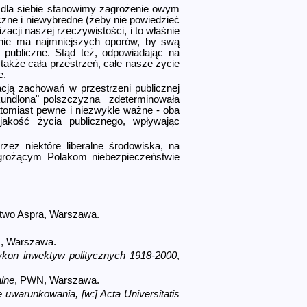
i dla siebie stanowimy zagrożenie owym
zne i niewybredne (żeby nie powiedzieć
acji naszej rzeczywistości, i to właśnie
 nie ma najmniejszych oporów, by swą
publiczne. Stąd też, odpowiadając na
 także cała przestrzeń, całe nasze życie
e.
acją zachowań w przestrzeni publicznej
skundlona" polszczyzna zdeterminowała
 natomiast pewne i niezwykle ważne - oba
jakość życia publicznego, wpływając
ez niektóre liberalne środowiska, na
grożącym Polakom niebe­zpieczeństwie
two Aspra, Warszawa.
, Warszawa.
ykon inwektyw politycznych 1918-2000
,
alne
, PWN, Warszawa.
uwarunkowania, [w:] Acta Universitatis