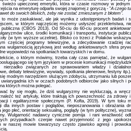
 świeżo upieczonej emerytki, która w czasie rozmowy w jednym z
zejścia na emeryturę odparła swojej znajomej z goryczą - "
A czego tu
wet do swoich bliskich, żeby nie zostać zmieszanym z błotem".
 to może zaskakiwać, ale jak wynika z udostępnionych badań i 
ejscem, w którym najczęściej możemy usłyszeć przekleństwa, nie 
ń publiczna (CBOS 2013). Od 50-ciu do 60-ciu procent ankietow
lgaryzmów ulice, środki komunikacji i transportu, instytucje public
koły (w tym wyższe uczelnie). Blisko co trzeci z Polaków wskazyw
m częściej programy telewizyjne, a zdecydowanie rzadziej rad
na wulgarnością językową jest według ankietowanych sfera prywat
lne wypowiedzi na spotkaniach towarzyskich i w domu.
ekście, o którym mówimy, trzeba cały czas pamiętać, że wulgarn
posługującego się tym językiem w procesie komunikacji międzyludzk
ch, nierzadko związanych ze sprawowaniem władzy i działalno
e, debaty telewizyjne, wywiady, spotkania plenerowe, festyny itp
e się modnym narzędziem służącym zdobyciu, utrzymaniu lub poszer
uwiarygadnia ich w oczach podobnych odbiorców jako silnych i p
i, na których można polegać.
ć by się mogło, że dziś wulgaryzmy nie wykluczają, a wręcz n
znaleźć też artykuły, które traktują ich powszechność za zdrowy
acji i egalitaryzmie społecznym (P. Kofta, 2019). W tym toku m
cji dla innych postaw i poglądów, nieposzanowania i obrażania d
 jego płeć, orientację seksualną, poglądy (w tym polityczne), wyzna
ny. Wulgarność nadawcy cynicznie pomija i rani wrażliwość odb
nych przypadkach czerpie nawet przyjemność z jego upokorze
h w naszej mowie towarzyszy często zjawisko agresji i prowokac
cią.