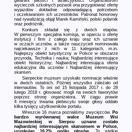
gwarant jakości i atrakcyjności. Organizatorom
wycieczek szkolnych pozwoli ona przygotować ofertę
wyjazdów dokładnie odpowiadającą potrzebom
i oczekiwaniom ich uczestników. Patronat honorowy
nad rywalizacją objął Marek Kamiński, polski polarnik
oraz podróżnik.
Konkurs składał się z dwóch etapów.
W pierwszym specjalna komisja, w oparciu o ofertę
instytucji i firm z całego kraju oraz ich uznanie
w oczach uczniów, a także nauczycieli nominowała
najciekawsze z nich w 11 kategoriach, m.in.
Najlepszy obiekt turystyczny w Polsce w obszarze
przyroda, Technika i nauka; Najbardziej interesujące
obiekt historyczny; Najbardziej interesująca oferta
edukacyjna dla uczniów i Najbardziej interesujący
skansen.
Sierpeckie muzeum uzyskało nominacje właśnie
w dwóch ostatnich. Później wszystko zależało od
internautów. To oni od 15 listopada 2017 r. do 28
lutego 2018 r. głosować mogli na swoich faworytów
poprzez stronę organizatora. W ciągu prawie
4 miesięcy trwania plebiscytu swoje głosy oddało
kilka tysięcy użytkowników portalu.
Wreszcie 16 marca poznaliśmy zwycięzców.
Po
bardzo wyrównanej walce Muzeum Wsi
Mazowieckiej w Sierpcu uznane zostało
najbardziej interesującym skansenem w Polsce,
uzyskując 16,2% ogółu głosów
. To wielkie