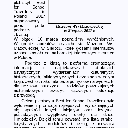
plebiscyt Best
for School
Travellers in
Poland 2017
organizowany
przez portal
Muzeum Wsi Mazowieckiej
podroze­
w Sierpcu, 2017 r.
zklasa.pl.
W piątek, 16 marca poznaliśmy wyróżnionych.
W gronie laureatów znalazło się Muzeum Wsi
Mazowieckiej w Sierpcu, które głosami internautów
uznane zostało na najbardziej interesujący skansen
w Polsce.
Podróże z klasą to platforma gromadząca
informacje o najciekawszych atrakcjach
turystycznych, wydarzeniach kulturalnych,
historycznych, folklorystycznych i eventach w całym
kraju. Jest to znakomita baza pomysłów na wycieczki
dla uczniów, nauczycieli i rodziców poszukujących
nietuzinkowych przeżyć łączących edukację
z przygodą.
Celem plebiscytu Best for School Travellers było
wyłonienie i promocja najlepszych, wyróżniających
się spośród innych inicjatyw oraz instytucji
posiadających wyjątkową ofertę dla dzieci
i młodzieży. Dzięki temu powstać ma lista atrakcji
turystycznych, produktów i usług, stanowiąca