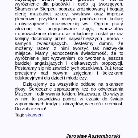
wyróżnienie dla placówki i osób ją tworzących.
Skansen w Sierpcu, poprzez zróżnicowaną i bogatą
ofertę muzealnej szkoły, wystawy oraz imprezy
plenerowe przybliża młodym podróżnikom kulturę
i obyczajowość mazowieckiej wsi. Ogrom pracy
włożonej w przygotowanie zajęć, warsztatów
i oprowadzanie dzieci oraz młodzieży został po raz
kolejny doceniony przez najważnie­jszych jurorów -
samych zwiedzających. Jesteśmy dumni, że
możemy razem z nimi tworzyć tak niezwykłe
miejsce. Mamy jednocześnie świadomość, że to
wyróżnienie jest wyzwaniem do tworzenia jeszcze
bardziej angażujących i ciekawszych propozycji.
Postaramy się nie zawieść tych oczekiwań. Już teraz
pracujemy nad nowymi zajęciami i ścieżkami
edukacyjnymi dla dzieci i młodzieży.
Dziękujemy za wszystkie oddane na skansen
głosy. Serdecznie zapraszamy też do odwiedzania
Muzeum i odkrywania folkloru Mazowsza. Bo wizyta
w nim to prawdziwa podróż w czasie do świata
zapomnianych tradycji, obrzędów, wierzeń i rzemiosł.
Do zobaczenia!
Tagi:
skansen
Jarosław Asztemborski