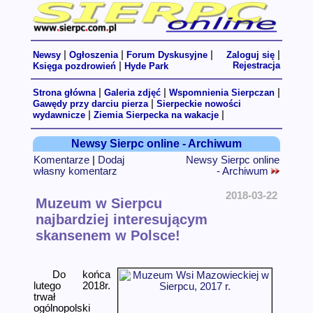
|
|
|
|
Newsy
Ogłoszenia
Forum Dyskusyjne
Zaloguj się
|
Rejestracja
Księga pozdrowień
Hyde Park
|
|
|
Strona główna
Galeria zdjęć
Wspomnienia Sierpczan
|
Gawędy przy darciu pierza
Sierpeckie nowości
|
|
wydawnicze
Ziemia Sierpecka na wakacje
Newsy Sierpc online - Archiwum
Komentarze
|
Dodaj
Newsy Sierpc online
własny komentarz
- Archiwum
2018-03-22
Muzeum w Sierpcu
najbardziej interesującym
skansenem w Polsce!
Do końca
lutego 2018r.
trwał
ogólnopolski