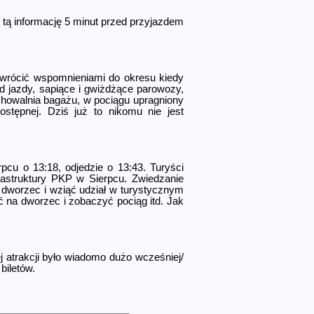
ć tą informację 5 minut przed przyjazdem
ło wrócić wspomnieniami do okresu kiedy
ład jazdy, sapiące i gwiżdżące parowozy,
chowalnia bagażu, w pociągu upragniony
ostępnej. Dziś już to nikomu nie jest
cu o 13:18, odjedzie o 13:43. Turyści
frastruktury PKP w Sierpcu. Zwiedzanie
 dworzec i wziąć udział w turystycznym
ść na dworzec i zobaczyć pociąg itd. Jak
j atrakcji było wiadomo dużo wcześniej/
biletów.