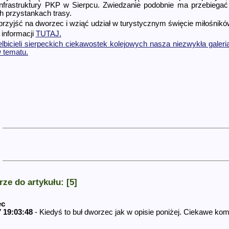
infrastruktury PKP w Sierpcu. Zwiedzanie podobnie ma przebiegać
h przystankach trasy.
przyjść na dworzec i wziąć udział w turystycznym święcie miłośników
 informacji
TUTAJ.
elbicieli sierpeckich ciekawostek kolejowych nasza niezwykła galeri
 tematu.
ze do artykułu: [5]
ec
 19:03:48
- Kiedyś to buł dworzec jak w opisie poniżej. Ciekawe ko