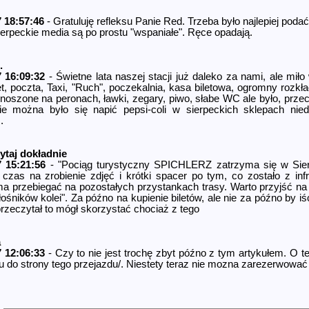
 18:57:46
- Gratuluję refleksu Panie Red. Trzeba było najlepiej poda
ierpeckie media są po prostu "wspaniałe". Ręce opadają.
.
7 16:09:32
- Świetne lata naszej stacji już daleko za nami, ale mi
fet, poczta, Taxi, "Ruch", poczekalnia, kasa biletowa, ogromny rozk
noszone na peronach, ławki, zegary, piwo, słabe WC ale było, prze
ie można było się napić pepsi-coli w sierpeckich sklepach nied
.
ytaj dokładnie
7 15:21:56
- "Pociąg turystyczny SPICHLERZ zatrzyma się w Sierp
 czas na zrobienie zdjęć i krótki spacer po tym, co zostało z in
a przebiegać na pozostałych przystankach trasy. Warto przyjść na
łośników kolei". Za późno na kupienie biletów, ale nie za późno by i
przeczytał to mógł skorzystać chociaż z tego
a
7 12:06:33
- Czy to nie jest trochę zbyt późno z tym artykułem. O te
ku do strony tego przejazdu/. Niestety teraz nie mozna zarezerwować 