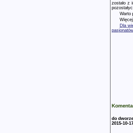
zostało z 
pozostałyc
Warto 
Więcej
Dla wi
pasjonatów
Komentar
do dworz
2015-10-17