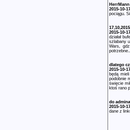
HerrMann
2015-10-17
pociągu. S
17,10,2015
2015-10-1
działał bu
szlabany u
Wars, gdz
potrzebne..
dlatego cz
2015-10-1
będą mieli
podobnie m
święcie mi
ktoś rano 
do admin
2015-10-1
dane z lin