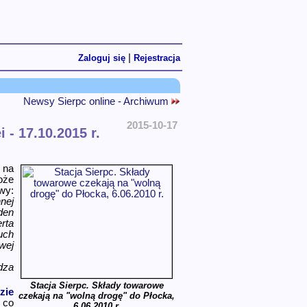
|
Zaloguj się
Rejestracja
Newsy Sierpc online - Archiwum
2015-10-17
 - 17.10.2015 r.
 na
oże
wy:
nej
den
rta
uch
wej
dza
Stacja Sierpc. Składy towarowe
zie
czekają na "wolną drogę" do Płocka,
 co
6.06.2010 r.