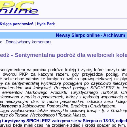
|
Księga pozdrowień
Hyde Park
Newsy Sierpc online - Archiwum
e
|
Dodaj własny komentarz
dź - Sentymentalna podróż dla wielbicieli kolei
sentymentem wspomina podróże koleją i życie, które toczyło się
im dworcu PKP za każdym razem, gdy przyjeżdżał pociąg, m
 sobie choć namiastkę tamtych chwil za sprawą ciekawej inicjaty
y na sentymentalną wycieczkę pociągiem po częściowo nieczyn
asażerskim linii kolejowej. Przejazd pociągu SPICHLERZ to je
elementów Markowego Produktu Turystycznego TurKol.pl. Ofe
planowana z myślą o pasażerach, którzy z tęsknotą wspominają r
na nieczynnym dziś w ruchu pasażerskim odcinku sieci kolejo
Sierpcem
a Jabłonowem Pomorskim, Brodnicą i Grudziądzem.
iągu zaplanowano także niezwykle ciekawą trasą - tj. z Grudzią
mżę do Torunia Wschodniego i Torunia Miasto.
 turystyczny SPICHLERZ zatrzyma się w Sierpcu o 13:18, odjed
ryści będą mieli czas na zrobienie zdjęć i krótki spacer po tym,