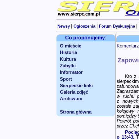
|
|
|
Newsy
Ogłoszenia
Forum Dyskusyjne
Co proponujemy:
O mieście
Komentarz
Historia
Kultura
Zapowie
Zabytki
Informator
Kto z 
Sport
sierpeck
Sierpeckie linki
zafundować
Zapraszam
Galeria zdjęć
w ruchu p
Archiwum
z nowych 
została za
kolejowy 
Strona główna
pomiędzy
Powrót poc
przez Cheł
Pociąg
o 13:43.
Tu