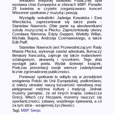
Wkładem Miejskiej Biblioteki Publicznej była
wystawa
Unia Europejska w zbiorach MBP
. Ponadto
29 kwietnia w czytelni zorganizowano koncert
Wiosenne spotkania z muzyką i poezją
.
Wystąpiły wokalistki: Jadwiga Kowalska i Ewa
Wierzbicka, zaprezentował się także poeta -
Stanisław Nawrocki. Obie panie są absolwentkami
szkoły muzycznej w Płocku. Zaprezentowały utwory
Czesława Niemena, Edyty Geppert, Wioletty Willas,
Michała Bajora, Andrzeja Czerniawskie­go, a także
Edit Piaff.
Stanisław Nawrocki jest Przewodniczącym Rady
Miasta Płocka, wykonuje zawód adwokata, tłumaczy
literaturę francuską, zajmuje się także malarstwem
sztalugowym, akwarelą i rysunkiem. Tego dnia
wystąpił jako poeta. Wydał dziewięć książek.
Podczas prezentacji swoje wiersze zadedykował
licznie zgromadzonej publiczności.
Ponieważ spotkanie to odbyło się w przeddzień
wstąpienia Polski do Unii Europejskiej, podkreślano,
iż należy utrwalać naszą tożsamość narodową oraz
pielęgnować rodzima kulturę i tradycję. Jednak
musimy pamiętać, że od innych krajów, zwłaszcza
Grecji, Włoch czy Hiszpanii, możemy nauczyć się
spontaniczności, zabawy, wspólnego śpiewania, a co
za tym idzie - wzajemnej życzliwości.
Tagi:
MBP Sierpc