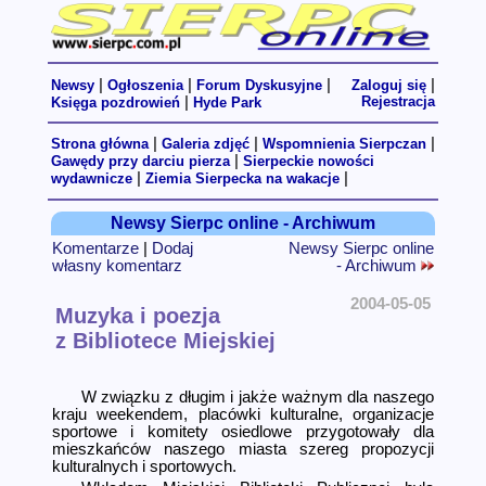
|
|
|
|
Newsy
Ogłoszenia
Forum Dyskusyjne
Zaloguj się
|
Rejestracja
Księga pozdrowień
Hyde Park
|
|
|
Strona główna
Galeria zdjęć
Wspomnienia Sierpczan
|
Gawędy przy darciu pierza
Sierpeckie nowości
|
|
wydawnicze
Ziemia Sierpecka na wakacje
Newsy Sierpc online - Archiwum
Komentarze
|
Dodaj
Newsy Sierpc online
własny komentarz
- Archiwum
2004-05-05
Muzyka i poezja
z Bibliotece Miejskiej
W związku z długim i jakże ważnym dla naszego
kraju weekendem, placówki kulturalne, organizacje
sportowe i komitety osiedlowe przygotowały dla
mieszkańców naszego miasta szereg propozycji
kulturalnych i sportowych.