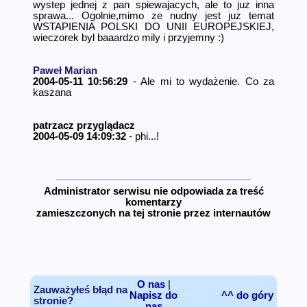
wystep jednej z pan spiewajacych, ale to juz inna
sprawa... Ogolnie,mimo ze nudny jest juz temat
WSTAPIENIA POLSKI DO UNII EUROPE­JSKIEJ,
wieczorek byl baaardzo mily i przyjemny :)
Paweł Marian
2004-05-11 10:56:29
- Ale mi to wydażenie. Co za
kaszana
patrzacz przyglądacz
2004-05-09 14:09:32
- phi...!
Administrator serwisu nie odpowiada za treść
komentarzy
zamieszczonych na tej stronie przez internautów
O nas
|
Zauważyłeś błąd na
Napisz do
^^ do góry
stronie?
nas