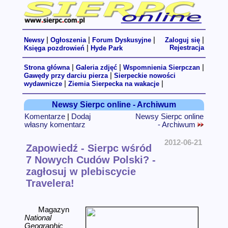
|
|
|
|
Newsy
Ogłoszenia
Forum Dyskusyjne
Zaloguj się
|
Rejestracja
Księga pozdrowień
Hyde Park
|
|
|
Strona główna
Galeria zdjęć
Wspomnienia Sierpczan
|
Gawędy przy darciu pierza
Sierpeckie nowości
|
|
wydawnicze
Ziemia Sierpecka na wakacje
Newsy Sierpc online - Archiwum
Komentarze
|
Dodaj
Newsy Sierpc online
własny komentarz
- Archiwum
2012-06-21
Zapowiedź - Sierpc wśród
7 Nowych Cudów Polski? -
zagłosuj w plebiscycie
Travelera!
Magazyn
National
Geographic