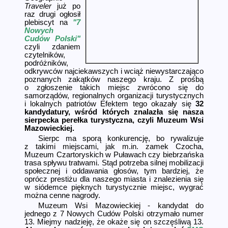
Traveler
już po
raz drugi ogłosił
plebiscyt na
"7
Nowych
Cudów Polski"
czyli zdaniem
czytelników,
podróżników,
odkrywców najciekawszych i wciąż niewystarczająco
poznanych zakątków naszego kraju. Z prośbą
o zgłoszenie takich miejsc zwrócono się do
samorządów, regionalnych organizacji turystycznych
i lokalnych patriotów Efektem tego okazały się
32
kandydatury, wśród których znalazła się nasza
sierpecka perełka turystyczna, czyli Muzeum Wsi
Mazowieckiej.
Sierpc ma sporą konkurencję, bo rywalizuje
z takimi miejscami, jak m.in. zamek Czocha,
Muzeum Czartoryskich w Puławach czy biebrzańska
trasa spływu tratwami. Stąd potrzeba silnej mobilizacji
społecznej i oddawania głosów, tym bardziej, że
oprócz prestiżu dla naszego miasta i znalezienia się
w siódemce pięknych turystycznie miejsc, wygrać
można cenne nagrody.
Muzeum Wsi Mazowieckiej - kandydat do
jednego z 7 Nowych Cudów Polski otrzymało numer
13. Miejmy nadzieję, że okaże się on szczęśliwą 13.