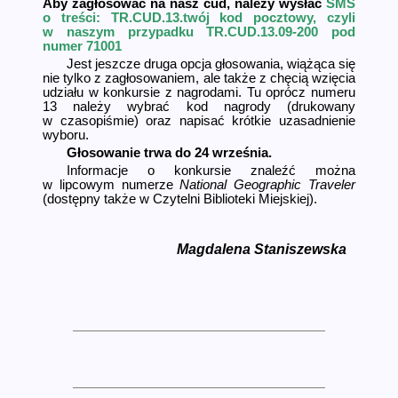
Aby zagłosować na nasz cud, należy wysłać
SMS
o treści: TR.CUD.13.twój kod pocztowy, czyli
w naszym przypadku TR.CUD.13.09-200 pod
numer 71001
Jest jeszcze druga opcja głosowania, wiążąca się
nie tylko z zagłosowaniem, ale także z chęcią wzięcia
udziału w konkursie z nagrodami. Tu oprócz numeru
13 należy wybrać kod nagrody (drukowany
w czasopiśmie) oraz napisać krótkie uzasadnienie
wyboru.
Głosowanie trwa do 24 września.
Informacje o konkursie znaleźć można
w lipcowym numerze
National Geographic Traveler
(dostępny także w Czytelni Biblioteki Miejskiej).
Magdalena Staniszewska