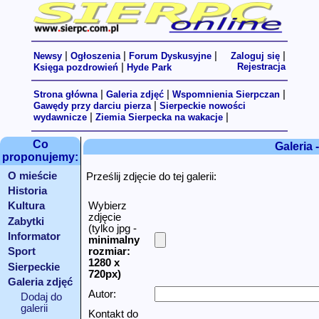
|
|
|
|
Newsy
Ogłoszenia
Forum Dyskusyjne
Zaloguj się
|
Rejestracja
Księga pozdrowień
Hyde Park
|
|
|
Strona główna
Galeria zdjęć
Wspomnienia Sierpczan
|
Gawędy przy darciu pierza
Sierpeckie nowości
|
|
wydawnicze
Ziemia Sierpecka na wakacje
Co
Galeria 
proponujemy:
O mieście
Prześlij zdjęcie do tej galerii:
Historia
Wybierz
Kultura
zdjęcie
Zabytki
(tylko jpg -
Informator
minimalny
rozmiar:
Sport
1280 x
Sierpeckie
720px
)
linki
Galeria zdjęć
Autor:
Dodaj do
galerii
Kontakt do