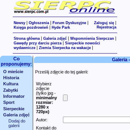
|
|
|
|
Newsy
Ogłoszenia
Forum Dyskusyjne
Zaloguj się
|
Rejestracja
Księga pozdrowień
Hyde Park
|
|
|
Strona główna
Galeria zdjęć
Wspomnienia Sierpczan
|
Gawędy przy darciu pierza
Sierpeckie nowości
|
|
wydawnicze
Ziemia Sierpecka na wakacje
Co
Galeria 
proponujemy:
O mieście
Prześlij zdjęcie do tej galerii:
Historia
Wybierz
Kultura
zdjęcie
Zabytki
(tylko jpg -
Informator
minimalny
rozmiar:
Sport
1280 x
Sierpeckie
720px
)
linki
Galeria zdjęć
Autor:
Dodaj do
galerii
Kontakt do