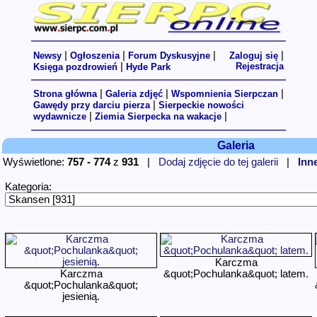
|
|
|
|
Newsy
Ogłoszenia
Forum Dyskusyjne
Zaloguj się
|
Rejestracja
Księga pozdrowień
Hyde Park
|
|
|
Strona główna
Galeria zdjęć
Wspomnienia Sierpczan
|
Gawędy przy darciu pierza
Sierpeckie nowości
|
|
wydawnicze
Ziemia Sierpecka na wakacje
Galeria
Wyświetlone:
757 - 774
z
931
|
Dodaj zdjęcie do tej galerii
|
Inne
Kategoria:
Karczma
Karczma
&quot;Pochulanka&quot; latem.
&quot;Pochulanka&quot;
jesienią.