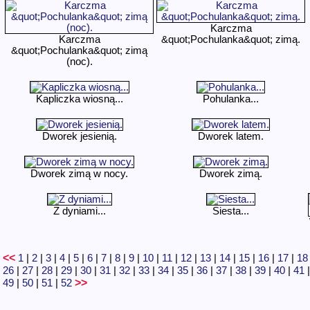
Karczma
Karczma
&quot;Pochulanka&quot; zimą.
&quot;Pochulanka&quot; zimą
(noc).
Kapliczka wiosną...
Pohulanka...
Dworek jesienią.
Dworek latem.
Dworek zimą w nocy.
Dworek zimą.
Z dyniami...
Siesta...
<<
1
|
2
|
3
|
4
|
5
|
6
|
7
|
8
|
9
|
10
|
11
|
12
|
13
|
14
|
15
|
16
|
17
|
18
26
|
27
|
28
|
29
|
30
|
31
|
32
|
33
|
34
|
35
|
36
|
37
|
38
|
39
|
40
|
41
>>
49
|
50
|
51
|
52