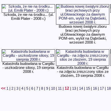
Szkoda, że nie na środku... (ul.
Emilii Plater - 2008 r.)
Budowa nowej świątyni zboru
braci jechowych przy
ul.Głowackiego za dawnym
POM-em, wylot na Dąbrówki,
wrzesień 2008 r.
Katastrofa budowlana w Cargillu
- uszkodzone silosy, 19 sierpnia
Katastrofa budowlana w Cargillu
2008 r.
- na zdjęciu zniszczony silos ze
zbożem, 19 sierpnia 2008 r.
<<
12
1
|
2
|
3
|
4
|
5
|
6
|
7
|
8
|
9
|
10
|
11
|
|
13
|
14
|
15
|
16
|
17
|
18