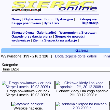
|
|
|
|
Newsy
Ogłoszenia
Forum Dyskusyjne
Zaloguj się
|
Rejestracja
Księga pozdrowień
Hyde Park
|
|
|
Strona główna
Galeria zdjęć
Wspomnienia Sierpczan
|
Gawędy przy darciu pierza
Sierpeckie nowości
|
|
wydawnicze
Ziemia Sierpecka na wakacje
Galeria
Wyświetlone:
199 - 216
z
326
|
Dodaj zdjęcie do tej galerii
|
Inne
Kategoria:
Droga powiatowa kierunek
Ciekawe kiedy i na kogo spadnie
Sierpc-Lutocin, 10.03.2009 r.
...?!!!, 30.12.2008 r.
Wysokie napięcie.