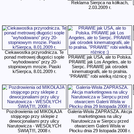
Reklama Sierpca na kółkach,
2.03.2009 r.
Ciekawostka przyrodnicza. Te
ponad metrowej długości sople
PRAWIE jak USA, ale to Polska.
"wyhodowano" przy 20-
PRAWIE jak Los Angeles, ale to
stopniowym mrozie. Piaski
Sierpc. PRAWIE jak ośrodek
k/Sierpca, 8.01.2009 r.
kinematografii, ale to pralnia.
"PRAWIE" robi wielką różnicę :)
Pozdrowienia od MIKOŁAJA
Galeria-Wisła ZAPRASZA. Akcja
stojącego przy sklepie z
marketingowa na ulicy
dewocjonaliami przy ulicy
Narutowicza w Sierpcu przed
Narutowicza - WESOŁYCH
otwarciem Galerii Wisła w
ŚWIĄT!!!, 2008 r.
Płocku dnia 29 listopada 2008 r.