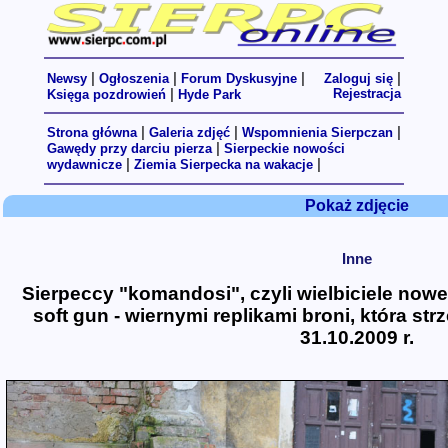
|
|
|
|
Newsy
Ogłoszenia
Forum Dyskusyjne
Zaloguj się
|
Rejestracja
Księga pozdrowień
Hyde Park
|
|
|
Strona główna
Galeria zdjęć
Wspomnienia Sierpczan
|
Gawędy przy darciu pierza
Sierpeckie nowości
|
|
wydawnicze
Ziemia Sierpecka na wakacje
Pokaż zdjęcie
Inne
Sierpeccy "komandosi", czyli wielbiciele noweg
soft gun - wiernymi replikami broni, która str
31.10.2009 r.