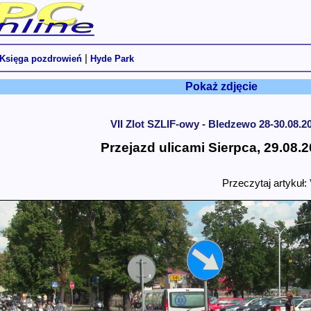
|
Księga pozdrowień
Hyde Park
Pokaż zdjęcie
VII Zlot SZLIF-owy - Bledzewo 28-30.08.20
Przejazd ulicami Sierpca, 29.08.2
Przeczytaj artykuł: