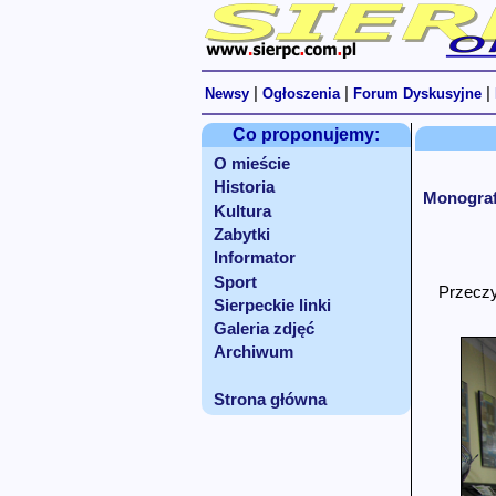
|
|
|
Newsy
Ogłoszenia
Forum Dyskusyjne
Co proponujemy:
O mieście
Historia
Monografi
Kultura
Zabytki
Informator
Sport
Przeczy
Sierpeckie linki
Galeria zdjęć
Archiwum
Strona główna