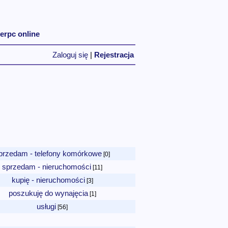
ierpc online
Zaloguj się
|
Rejestracja
przedam - telefony komórkowe
[0]
sprzedam - nieruchomości
[11]
kupię - nieruchomości
[3]
poszukuję do wynajęcia
[1]
usługi
[56]