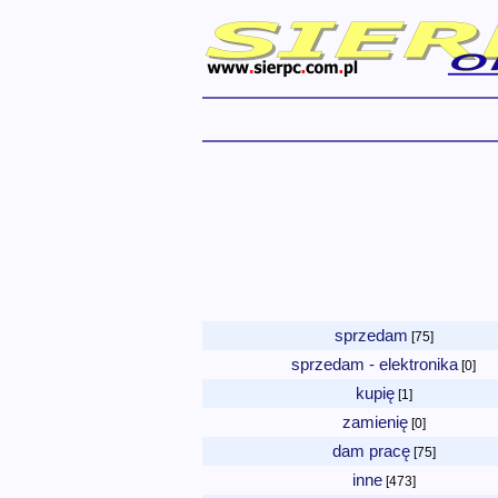
sprzedam
[75]
sprzedam - elektronika
[0]
kupię
[1]
zamienię
[0]
dam pracę
[75]
inne
[473]