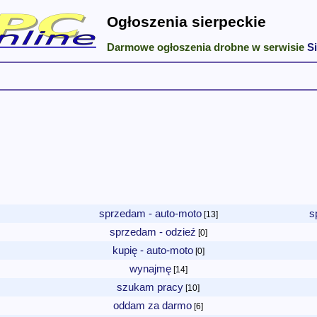
Ogłoszenia sierpeckie
Darmowe ogłoszenia drobne w serwisie
S
sprzedam - auto-moto
s
[13]
sprzedam - odzieź
[0]
kupię - auto-moto
[0]
wynajmę
[14]
szukam pracy
[10]
oddam za darmo
[6]