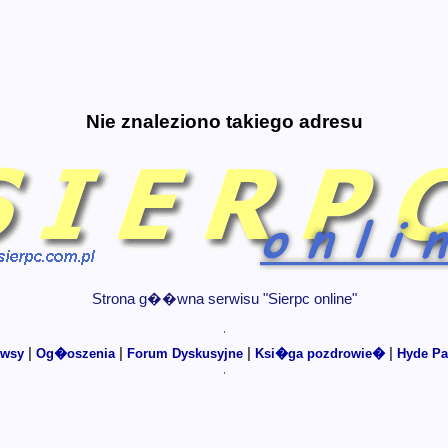
Nie znaleziono takiego adresu
Strona g��wna serwisu "Sierpc online"
|
|
|
|
wsy
Og�oszenia
Forum Dyskusyjne
Ksi�ga pozdrowie�
Hyde Pa