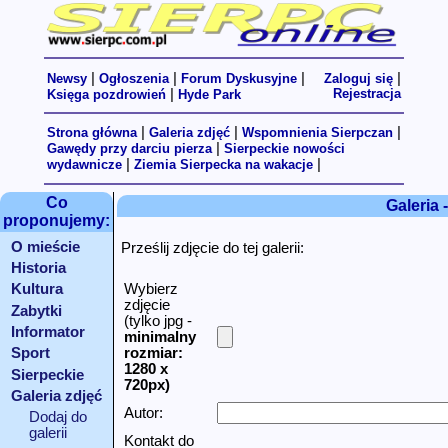
|
|
|
|
Newsy
Ogłoszenia
Forum Dyskusyjne
Zaloguj się
|
Rejestracja
Księga pozdrowień
Hyde Park
|
|
|
Strona główna
Galeria zdjęć
Wspomnienia Sierpczan
|
Gawędy przy darciu pierza
Sierpeckie nowości
|
|
wydawnicze
Ziemia Sierpecka na wakacje
Co
Galeria 
proponujemy:
O mieście
Prześlij zdjęcie do tej galerii:
Historia
Wybierz
Kultura
zdjęcie
Zabytki
(tylko jpg -
Informator
minimalny
rozmiar:
Sport
1280 x
Sierpeckie
720px
)
linki
Galeria zdjęć
Autor:
Dodaj do
galerii
Kontakt do