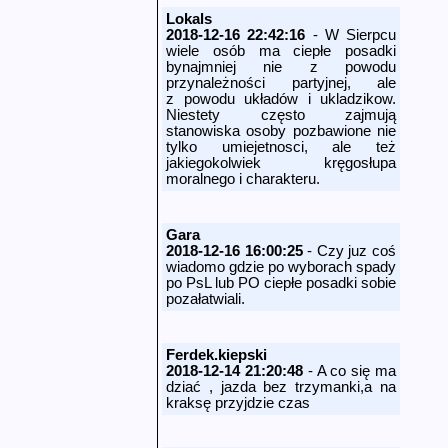
Lokals
2018-12-16 22:42:16
- W Sierpcu
wiele osób ma ciepłe posadki
bynajmniej nie z powodu
przynależności partyjnej, ale
z powodu układów i ukladzikow.
Niestety często zajmują
stanowiska osoby pozbawione nie
tylko umiejetnosci, ale też
jakiegokolwiek kręgosłupa
moralnego i charakteru.
Gara
2018-12-16 16:00:25
- Czy juz coś
wiadomo gdzie po wyborach spady
po PsL lub PO ciepłe posadki sobie
pozałatwiali.
Ferdek.kiepski
2018-12-14 21:20:48
- A co się ma
dziać , jazda bez trzymanki,a na
kraksę przyjdzie czas