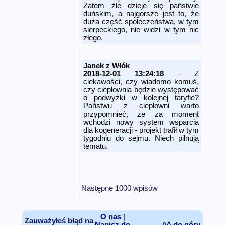
Zatem źle dzieje się państwie
duńskim, a najgorsze jest to, że
duża część społeczeństwa, w tym
sierpeckiego, nie widzi w tym nic
złego.
Janek z Włók
2018-12-01 13:24:18
- Z
ciekawości, czy wiadomo komuś,
czy ciepłownia będzie występować
o podwyżki w kolejnej taryfie?
Państwu z ciepłowni warto
przypomnieć, że za moment
wchodzi nowy system wsparcia
dla kogeneracji - projekt trafił w tym
tygodniu do sejmu. Niech pilnują
tematu.
Następne 1000 wpisów
O nas
|
Zauważyłeś błąd na
Napisz do
^^ do góry