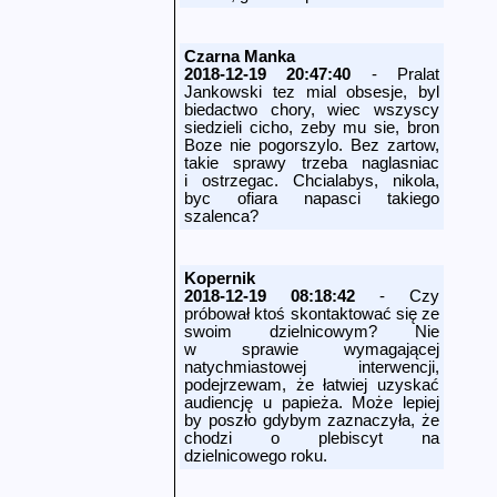
Czarna Manka
2018-12-19 20:47:40
- Pralat
Jankowski tez mial obsesje, byl
biedactwo chory, wiec wszyscy
siedzieli cicho, zeby mu sie, bron
Boze nie pogorszylo. Bez zartow,
takie sprawy trzeba naglasniac
i ostrzegac. Chcialabys, nikola,
byc ofiara napasci takiego
szalenca?
Kopernik
2018-12-19 08:18:42
- Czy
próbował ktoś skontaktować się ze
swoim dzielnicowym? Nie
w sprawie wymagającej
natychmiastowej interwencji,
podejrzewam, że łatwiej uzyskać
audiencję u papieża. Może lepiej
by poszło gdybym zaznaczyła, że
chodzi o plebiscyt na
dzielnicowego roku.