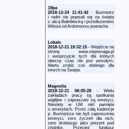
19pa
2018-12-24 11:41:42
- Burmistrz
i radni nie popisali się na święta
z ulicą Białobłocką i przedłuzeniem
Witosa od Ardomexsu poaracha
Lokals
2018-12-21 19:32:15
- Wejdźcie na
stronę www.sie­pomaga.pl
i wesprzyjcie tych dla których
obecny czas nie jest wesołym.
Warto zrobić coś dobrego dla
innych na Święta.
Magnolia
2018-12-21 06:05:28
- Wielu
zakładach pracy są spotkania
wigilijne i zapraszani są emeryci.
Niestety w UM nikt pamięta
o emerytach. Przez całą kadencje
p. Burmistrza nie byli zaproszenia
emeryci, zero życzeń dla nich,
zero drobiazgu jako prezent pod
choinkę. Przecież fundusz