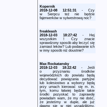
Kopernik
2018-12-08 12:51:31
- Czy
w Sierpcu też nie będzie
fajerwerków w sylwestrową noc?
freakleash
2018-12-03 18:27:42
- Hej
wszystkim ! Czy znacie
sprawdzony sposób aby leczyć się
zamiast leków? Lub podawanie ich
w inny sposób niż doustnie?
Max Rockatansky
2018-12-03 18:22:42
- Jeśli
o przyznaniu środków
wojewódzkich do powiatu będą
decydować powiązania partyjne
lub kolesiostwo a wyborcy będą
przy urnach kierować się m. in.
tym, komu łatwiej będzie takie
środki pozyskać to zaprawdę
powiadam wam, że my nie dość,
że jesteśmy w dupie, ale już
dawno się w niej urządziliśmy.