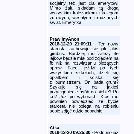
socjalny też jest dla emerytów!
Mimo żalu składam tą drogą
wszystkim koleżankom i kolegom
zdrowych, wesołych i rodzinnych
świąt. Emerytka.
PrawilnyAnon
2018-12-20 21:09:11
- Ten nowy
starosta zachowuje się jak jakiś
gimbus. Bardziej mu zależy ile
lajkow będzie miał pod zdjęciem na
fb niż na rozwiązaniu bieżących
spraw. Facet jeździ po tych
wszystkich szkołach, dzieli się
opłatkiem i ściska się
z burmistrzem. On bada grunt?
Szykuje się na jakieś
przyciągniecie osób do siebie? Po
co? Już po wyborach. Ktoś mu
powinien powiedzieć ze bycie
starosta nie polega na robieniu
sobie zdjęć gdzie popadnie
Atka
2018-12-20 09:25:30
- Podobno juz