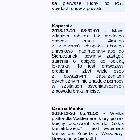
sa pierwsze ruchy po PSL
spadochronów z powiatu
Kopernik
2018-12-20 08:32:00
- Moim
zdaniem robienie tak modnego
obecnie tematu #metoo
z zachowań chłopaka chorego
umysłowo i nadmuchany apel do
Sierpczanek, powinny zastąpić
starania o objęcie go opieką
lekarską. To jest prawdziwy
problem - zbyt wiele osób
z poważnymi zaburzeniami
psychicznymi nie znajduje pomocy
w szpitalach psychiatrycznych
z powodu braku miejsc.
Czarna Manka
2018-12-20 05:41:52
- Wielka
piatka dla Waldemara, ktory po raz
koejny dodzwonil sie do "Szkla
kontaktowego" i jest wspaniala
kontra dla Roberta z Warszawy.
Brawo, gora Sierpc!!!!