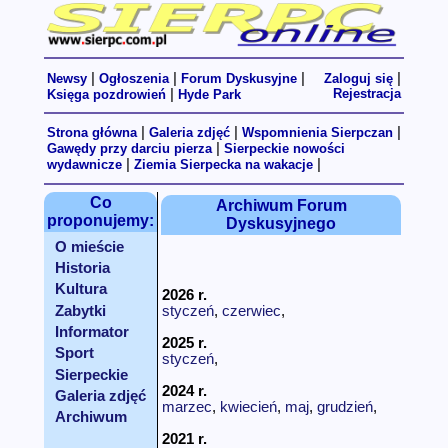
|
|
|
|
Newsy
Ogłoszenia
Forum Dyskusyjne
Zaloguj się
|
Rejestracja
Księga pozdrowień
Hyde Park
|
|
|
Strona główna
Galeria zdjęć
Wspomnienia Sierpczan
|
Gawędy przy darciu pierza
Sierpeckie nowości
|
|
wydawnicze
Ziemia Sierpecka na wakacje
Co
Archiwum Forum
proponujemy:
Dyskusyjnego
O mieście
Historia
Kultura
2026 r.
Zabytki
styczeń
,
czerwiec
,
Informator
2025 r.
Sport
styczeń
,
Sierpeckie
linki
2024 r.
Galeria zdjęć
marzec
,
kwiecień
,
maj
,
grudzień
,
Archiwum
2021 r.